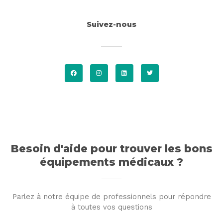
Suivez-nous
F
I
L
T
a
n
i
w
c
s
n
i
e
t
k
t
b
a
e
t
o
g
d
e
o
r
i
r
k
a
n
m
Besoin d'aide pour trouver les bons
équipements médicaux ?
Parlez à notre équipe de professionnels pour répondre
à toutes vos questions